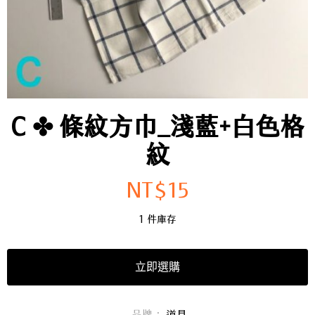
C ✤ 條紋方巾_淺藍+白色格
紋
NT$
15
1 件庫存
立即選購
品牌：
道具