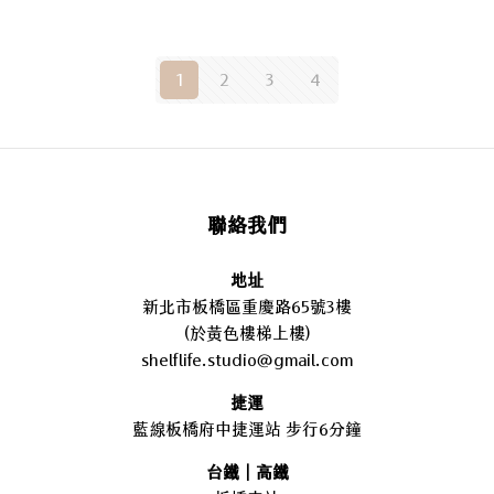
1
2
3
4
聯絡我們
地址
新北市板橋區重慶路65號3樓
(於黃色樓梯上樓)
shelflife.studio@gmail.com
捷運
藍線板橋府中捷運站 步行6分鐘
台鐵｜高鐵