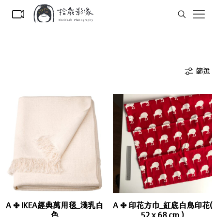
篩選
A ✤ IKEA經典萬用毯_淺乳白
A ✤ 印花方巾_紅底白鳥印花(
色
52 x 68 cm )