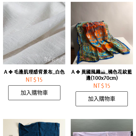
A ✤ 毛邊肌理感背景布_白色
A ✤ 異國風織品_橘色花紋藍
邊(100x70cm)
NT$
15
NT$
15
加入購物車
加入購物車