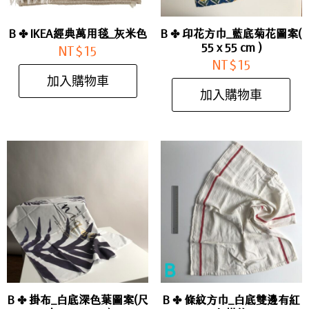
B ✤ IKEA經典萬用毯_灰米色
B ✤ 印花方巾_藍底菊花圖案(
55 x 55 cm )
NT$
15
NT$
15
加入購物車
加入購物車
B ✤ 掛布_白底深色葉圖案(尺
B ✤ 條紋方巾_白底雙邊有紅