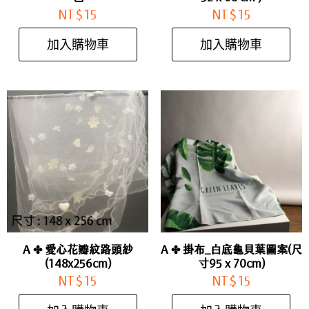
NT$
15
NT$
15
加入購物車
加入購物車
A ✤ 愛心花瓣紋路頭紗
A ✤ 掛布_白底龜貝葉圖案(尺
(148x256cm)
寸95 x 70cm)
NT$
15
NT$
15