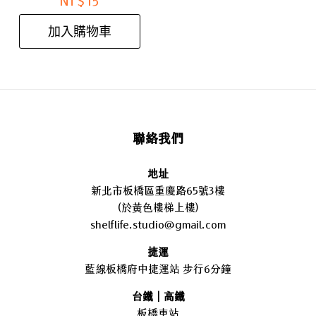
NT$
15
加入購物車
聯絡我們
地址
新北市板橋區重慶路65號3樓
(於黃色樓梯上樓)
shelflife.studio@gmail.com
捷運
藍線板橋府中捷運站 步行6分鐘
台鐵｜高鐵
板橋車站