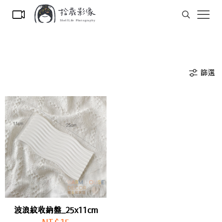
篩選
波浪紋收納盤_25x11cm