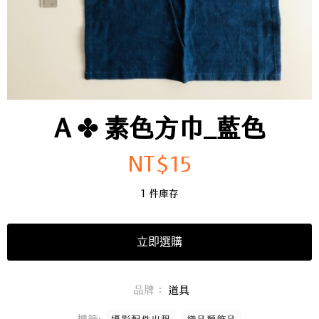
A ✤ 素色方巾_藍色
NT$
15
1 件庫存
立即選購
品牌：
道具