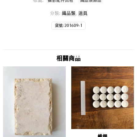
標籤:
攝影配件出租
織品類飾品
分類:
織品類
,
道具
貨號:
201609-1
相關商品
蠟燭