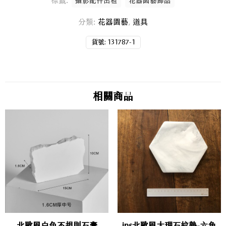
標籤:
攝影配件出租
花器園藝飾品
分類:
花器園藝
,
道具
貨號:
131787-1
相關商品
北歐風白色不規則石膏
ins北歐風大理石紋墊-六角