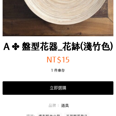
A ✤ 盤型花器_花缽(淺竹色)
NT$
15
1 件庫存
立即選購
品牌：
道具