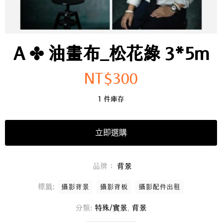
A ✤ 油畫布_松花綠 3*5m
NT$
300
1 件庫存
立即選購
品牌：
背景
標籤:
攝影背景
攝影背板
攝影配件出租
分類:
特殊/實景
,
背景