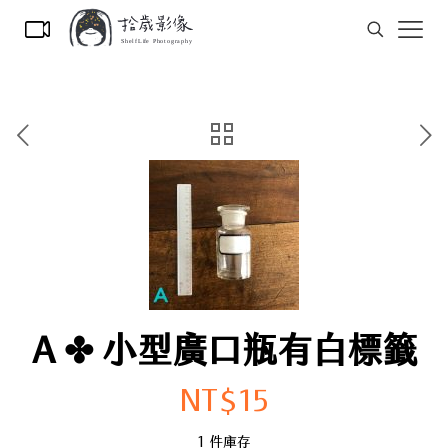
A ✤ 小型廣口瓶有白標籤
NT$
15
1 件庫存