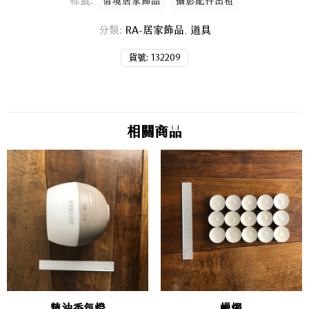
標籤:
情境居家飾品
攝影配件出租
分類:
RA-居家飾品
,
道具
貨號:
132209
相關商品
精油香氛燈
蠟燭