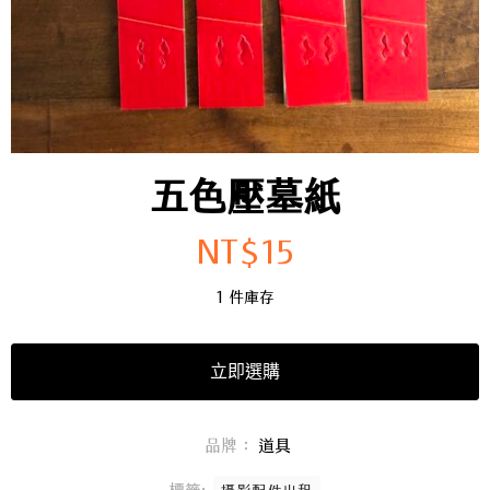
五色壓墓紙
NT$
15
1 件庫存
立即選購
品牌：
道具