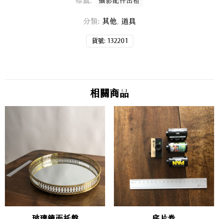
標籤:
攝影配件出租
分類:
其他
,
道具
貨號:
132201
相關商品
玻璃鏡面托盤
底片卷