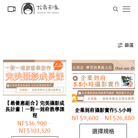
篩選
【最優惠組合】完美攝影成
長計畫｜一對一到府教學課
企業到府攝影實作5.5小時
程
NT$
9,600
–
NT$
26,880
NT$
36,900
–
NT$
103,320
選擇規格