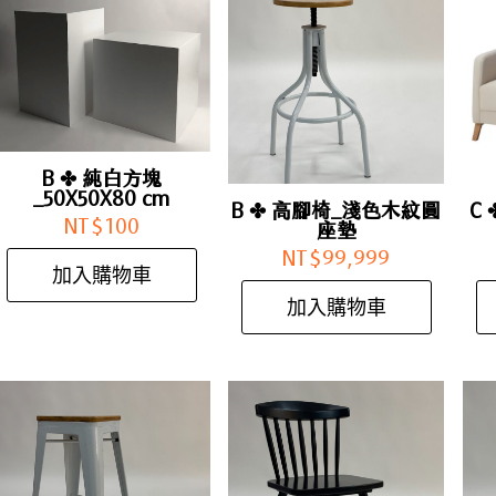
B ✤ 純白方塊
_50X50X80 cm
B ✤ 高腳椅_淺色木紋圓
C 
NT$
100
座墊
NT$
99,999
加入購物車
加入購物車