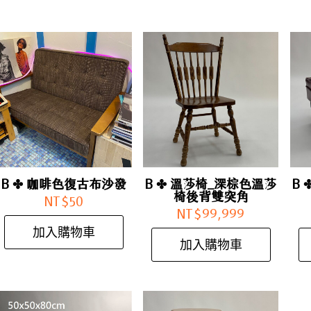
B ✤ 咖啡色復古布沙發
B ✤ 溫莎椅_深棕色溫莎
B
椅後背雙突角
NT$
50
NT$
99,999
加入購物車
加入購物車