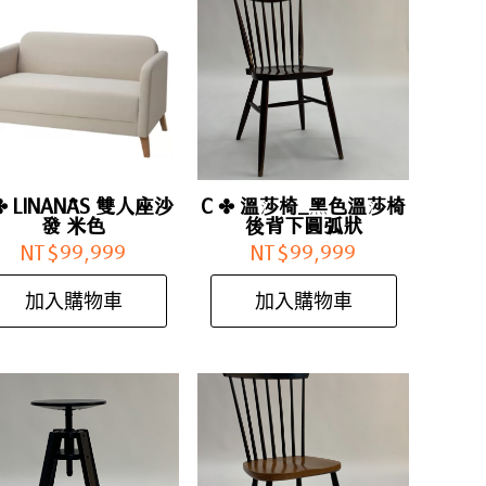
✤ LINANÄS 雙人座沙
C ✤ 溫莎椅_黑色溫莎椅
發 米色
後背下圓弧狀
NT$
99,999
NT$
99,999
加入購物車
加入購物車