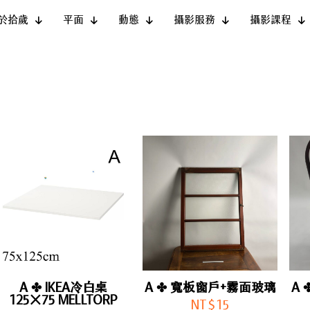
於拾歲
平面
動態
攝影服務
攝影課程
A ✤ IKEA冷白桌
A ✤ 寬板窗戶+霧面玻璃
A
125×75 MELLTORP
NT$
15