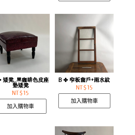
 ✤ 矮凳_黑咖啡色皮座
B ✤ 窄板窗戶+雨水紋
墊矮凳
NT$
15
NT$
15
加入購物車
加入購物車