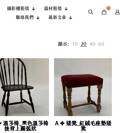
攝影棚租借
器材租借
0
聯絡我們
最新文章
顯示:
10
20
40
60
 ✤ 溫莎椅_黑色溫莎椅
A ✤ 矮凳_紅絨毛座墊矮
後背上圓弧狀
凳