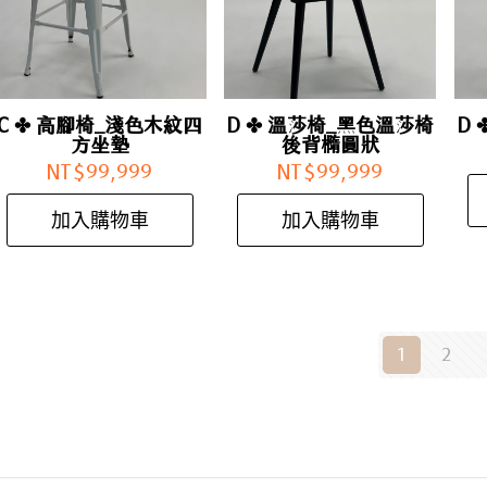
C ✤ 高腳椅_淺色木紋四
D ✤ 溫莎椅_黑色溫莎椅
D
方坐墊
後背橢圓狀
NT$
99,999
NT$
99,999
加入購物車
加入購物車
1
2