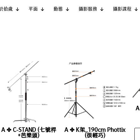
於拾歲
平面
動態
攝影服務
攝影課程
A ✤ C-STAND (七號桿
A ✤ K架_190cm Phottix
+芭樂頭)
(很輕巧)