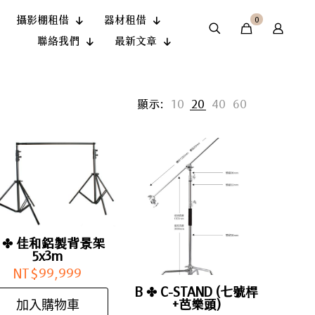
攝影棚租借
器材租借
0
聯絡我們
最新文章
顯示:
10
20
40
60
A ✤ 佳和鋁製背景架
5x3m
NT$
99,999
B ✤ C-STAND (七號桿
加入購物車
+芭樂頭)