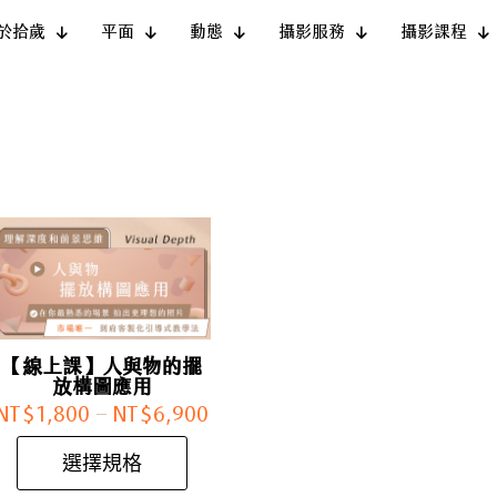
於拾歲
平面
動態
攝影服務
攝影課程
【線上課】人與物的擺
放構圖應用
NT$
1,800
–
NT$
6,900
選擇規格