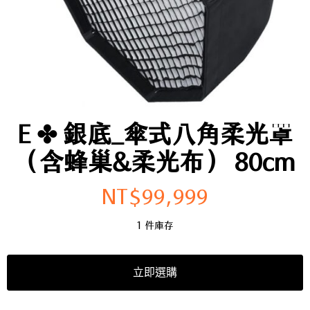
E ✤ 銀底_傘式八角柔光罩
（含蜂巢&柔光布） 80cm
NT$
99,999
1 件庫存
立即選購