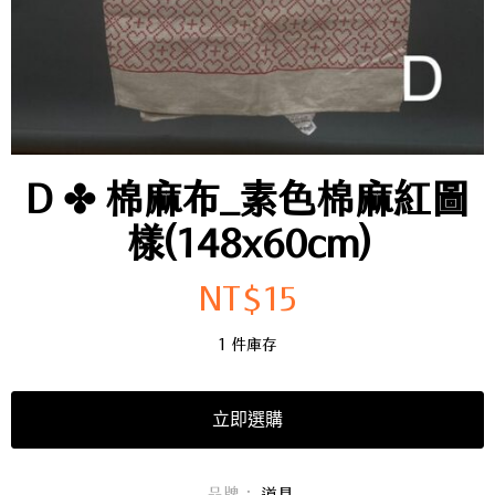
D ✤ 棉麻布_素色棉麻紅圖
樣(148x60cm)
NT$
15
1 件庫存
立即選購
品牌：
道具