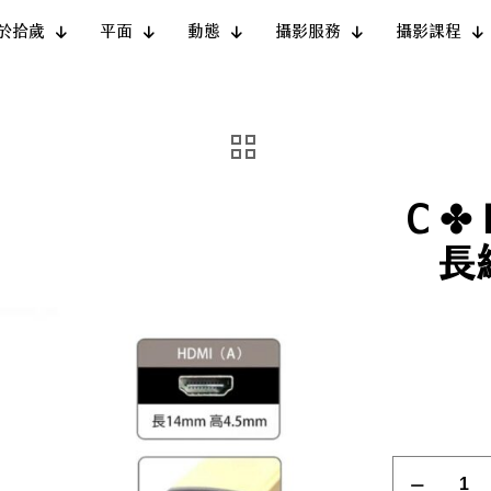
於拾歲
平面
動態
攝影服務
攝影課程
C ✤
長線