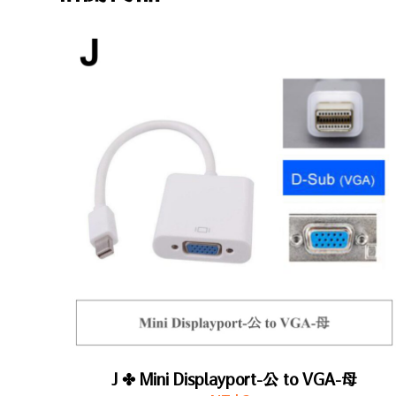
J ✤ Mini Displayport-公 to VGA-母