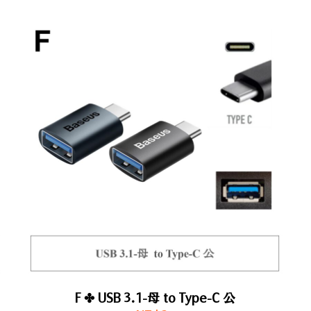
F ✤ USB 3.1-母 to Type-C 公