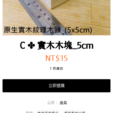
C ✤ 實木木塊_5cm
NT$
15
1 件庫存
立即選購
品牌：
道具