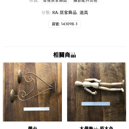
標籤:
情境居家飾品
攝影配件出租
分類:
RA-居家飾品
,
道具
貨號:
143098-3
相關商品
燭台
木偶飾品-原木色