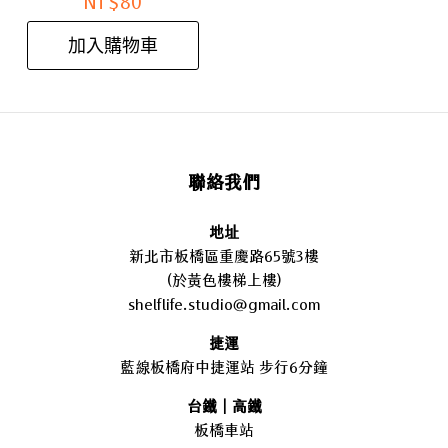
NT$
80
加入購物車
聯絡我們
地址
新北市板橋區重慶路65號3樓
(於黃色樓梯上樓)
shelflife.studio@gmail.com
捷運
藍線板橋府中捷運站 步行6分鐘
台鐵｜高鐵
板橋車站