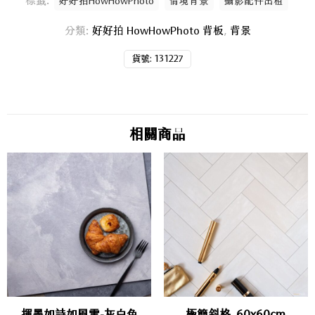
標籤:
好好拍HowHowPhoto
情境背景
攝影配件出租
分類:
好好拍 HowHowPhoto 背板
,
背景
貨號:
131227
相關商品
揮墨如詩如風雲-灰白色
極簡斜格_60x60cm