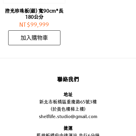
控光珍珠板(銀) 寬90cm*長
180公分
NT$
99,999
加入購物車
聯絡我們
地址
新北市板橋區重慶路65號3樓
(於黃色樓梯上樓)
shelflife.studio@gmail.com
捷運
藍線板橋府中捷運站 步行6分鐘