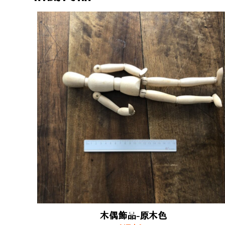
木偶飾品-原木色